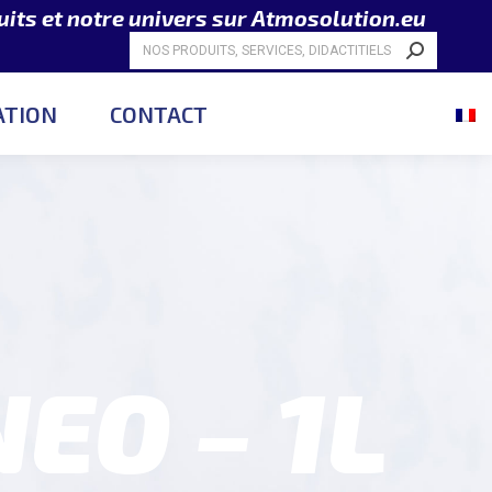
its et notre univers sur Atmosolution.eu
RÉSENTATION
CONTACT
Recherche
:
ATION
CONTACT
EO – 1L