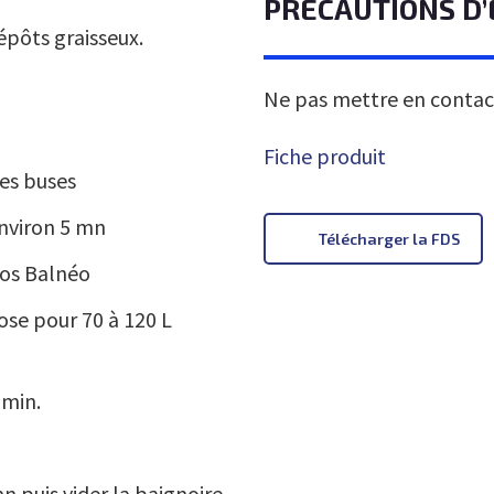
PRÉCAUTIONS D’
pôts graisseux.
Ne pas mettre en contact
Fiche produit
des buses
environ 5 mn
Télécharger la FDS
tmos Balnéo
dose pour 70 à 120 L
 min.
 puis vider la baignoire