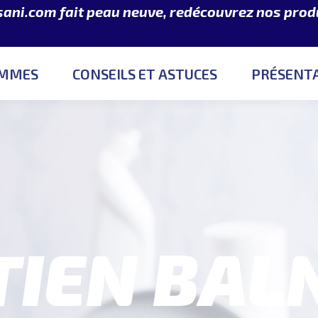
sani.com fait peau neuve, redécouvrez nos produ
NOS GAMMES
CONSEILS ET ASTUCES
P
AMMES
CONSEILS ET ASTUCES
PRÉSENT
IEN BALN